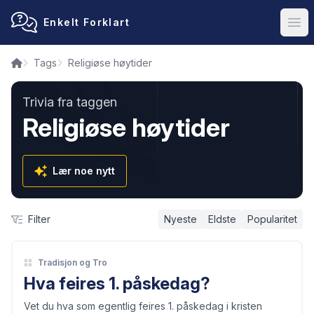
Enkelt Forklart
Ope
Tags
Religiøse høytider
Trivia fra taggen
Religiøse høytider
Lær noe nytt
Filter
Nyeste
Eldste
Popularitet
Tradisjon og Tro
Hva feires 1. påskedag?
Vet du hva som egentlig feires 1. påskedag i kristen