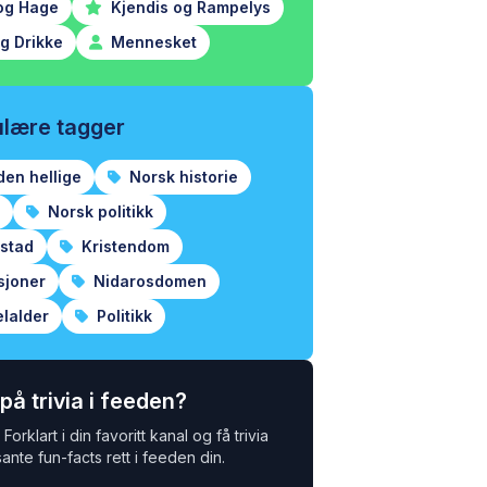
og Hage
Kjendis og Rampelys
g Drikke
Mennesket
lære tagger
den hellige
Norsk historie
Norsk politikk
estad
Kristendom
sjoner
Nidarosdomen
lalder
Politikk
 på trivia i feeden?
Forklart i din favoritt kanal og få trivia
ante fun-facts rett i feeden din.