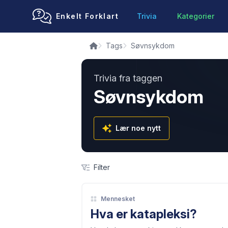
Enkelt Forklart
Trivia
Kategorier
Tags
Søvnsykdom
Trivia fra taggen
Søvnsykdom
Lær noe nytt
Filter
Mennesket
Hva er katapleksi?