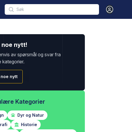
Open user m
noe nytt!
envis av spørsmål og svar fra
e kategorier.
 noe nytt
lære Kategorier
gn
Dyr og Natur
afi
Historie