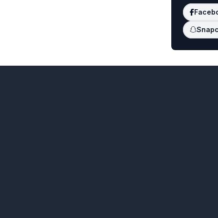
Faceb
Snapc