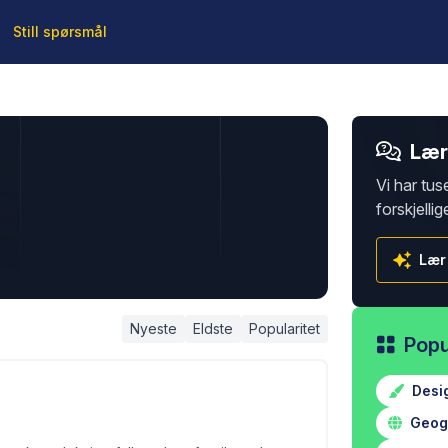
Still spørsmål
Lær 
Vi har tus
forskjellig
Lær
Nyeste
Eldste
Popularitet
Popu
Desi
Geogr