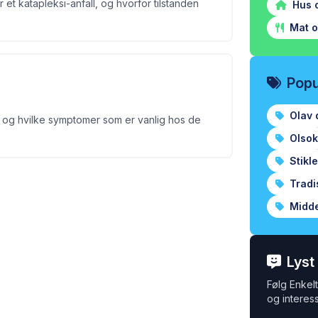
t katapleksi-anfall, og hvorfor tilstanden
Hus 
Mat o
Popu
Olav 
r, og hvilke symptomer som er vanlig hos de
Olsok
Stikl
Tradi
Midde
Lyst
Følg Enkelt 
og interess