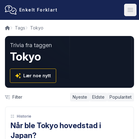
Enkelt Forklart
Ope
Tags
Tokyo
Trivia fra taggen
Tokyo
Lær noe nytt
Filter
Nyeste
Eldste
Popularitet
Historie
Når ble Tokyo hovedstad i
Japan?