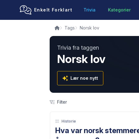
Enkelt Forklart
Trivia
Kategorier
Tags
Norsk lov
Trivia fra taggen
Norsk lov
Lær noe nytt
Filter
Historie
Hva var norsk stemmeret