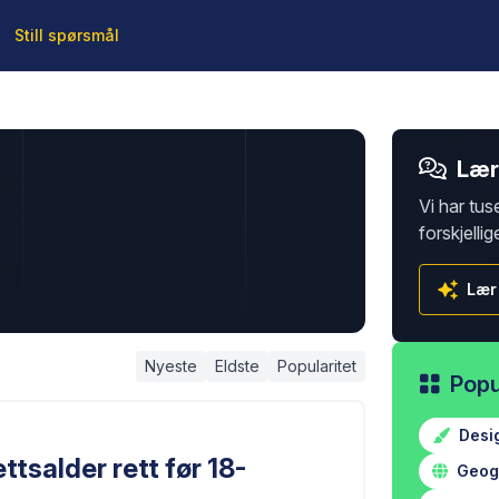
Still spørsmål
Lær 
Vi har tus
forskjellig
Lær
Nyeste
Eldste
Popularitet
Popu
Desi
tsalder rett før 18-
Geogr