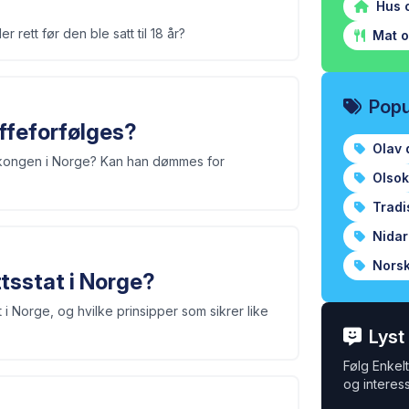
Hus 
rett før den ble satt til 18 år?
Mat o
Popu
ffeforfølges?
Olav 
e kongen i Norge? Kan han dømmes for
Olsok
Tradi
Nida
Norsk
tsstat i Norge?
i Norge, og hvilke prinsipper som sikrer like
Lyst
Følg Enkelt 
og interess