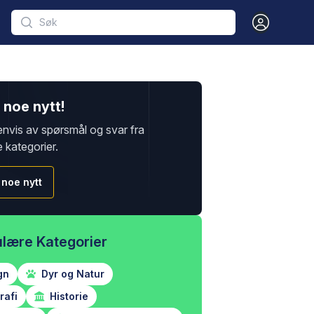
Open user m
noe nytt!
envis av spørsmål og svar fra
e kategorier.
 noe nytt
lære Kategorier
gn
Dyr og Natur
afi
Historie