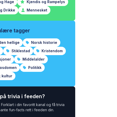
og Hage
Kjendis og Rampelys
g Drikke
Mennesket
lære tagger
den hellige
Norsk historie
Stiklestad
Kristendom
sjoner
Middelalder
rosdomen
Politikk
 kultur
 på trivia i feeden?
Forklart i din favoritt kanal og få trivia
ante fun-facts rett i feeden din.