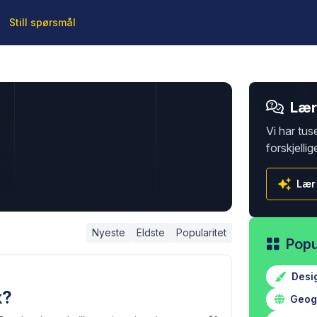
Still spørsmål
Lær 
Vi har tus
forskjellig
Lær
Nyeste
Eldste
Popularitet
Popu
Desi
k?
Geogr