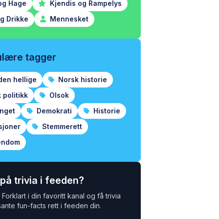
og Hage
Kjendis og Rampelys
g Drikke
Mennesket
lære tagger
den hellige
Norsk historie
politikk
Olsok
inget
Demokrati
Historie
sjoner
Stemmerett
endom
 på trivia i feeden?
Forklart i din favoritt kanal og få trivia
ante fun-facts rett i feeden din.