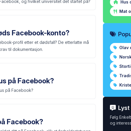
cebook, og hvilket universitet det startet på?
Hus 
Mat o
øds Facebook-konto?
Popu
book-profil etter et dødsfall? De etterlatte må
Olav 
av til dokumentasjon.
Norsk 
Stort
Tradi
tus på Facebook?
Krist
atus på Facebook?
Lyst
Følg Enkelt 
 på Facebook?
og interess