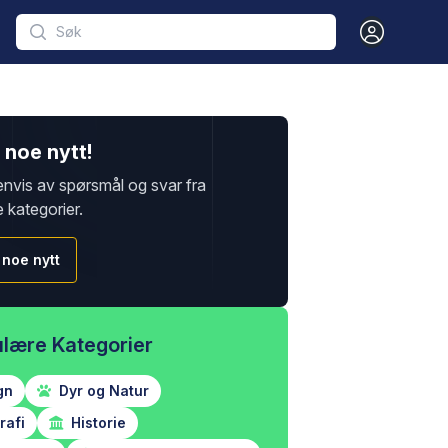
Open user m
noe nytt!
envis av spørsmål og svar fra
e kategorier.
 noe nytt
lære Kategorier
gn
Dyr og Natur
afi
Historie