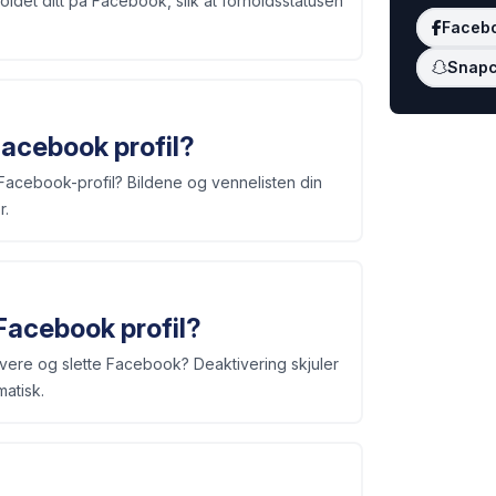
oldet ditt på Facebook, slik at forholdsstatusen
Faceb
Snapc
acebook profil?
Facebook-profil? Bildene og vennelisten din
r.
Facebook profil?
tivere og slette Facebook? Deaktivering skjuler
matisk.