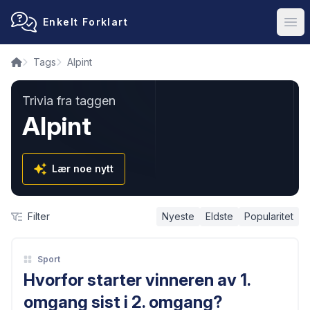
Enkelt Forklart
Ope
Tags
Alpint
Trivia fra taggen
Alpint
Lær noe nytt
Filter
Nyeste
Eldste
Popularitet
Sport
Hvorfor starter vinneren av 1.
omgang sist i 2. omgang?