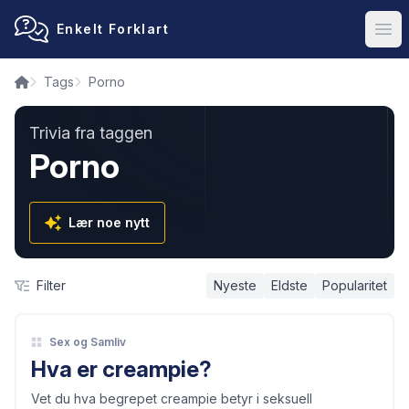
Enkelt Forklart
Ope
Tags
Porno
Trivia fra taggen
Porno
Lær noe nytt
Filter
Nyeste
Eldste
Popularitet
Sex og Samliv
Hva er creampie?
Vet du hva begrepet creampie betyr i seksuell