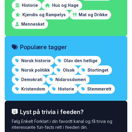
Historie
Hus og Hage
Kjendis og Rampelys
Mat og Drikke
Mennesket
Populære tagger
Norsk historie
Olav den hellige
Norsk politikk
Olsok
Stortinget
Demokrati
Nidarosdomen
Kristendom
Historie
Stemmerett
Lyst på trivia i feeden?
Følg Enkelt Forklart i din favoritt kanal og få trivia og
interessante fun-facts rett i feeden din.