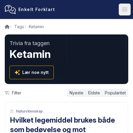
Enkelt Forklart
Ope
Tags
Ketamin
Trivia fra taggen
Ketamin
Lær noe nytt
Filter
Nyeste
Eldste
Popularitet
Naturvitenskap
Hvilket legemiddel brukes både
som bedøvelse og mot