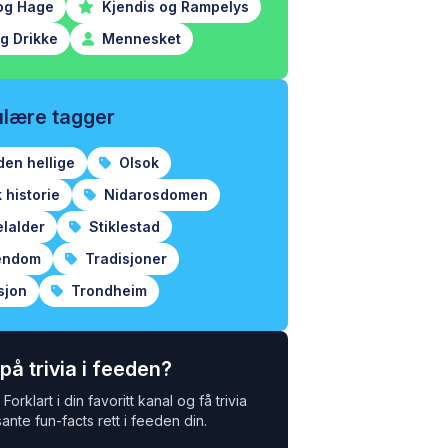
og Hage
Kjendis og Rampelys
g Drikke
Mennesket
lære tagger
den hellige
Olsok
 historie
Nidarosdomen
lalder
Stiklestad
endom
Tradisjoner
sjon
Trondheim
 på trivia i feeden?
Forklart i din favoritt kanal og få trivia
ante fun-facts rett i feeden din.