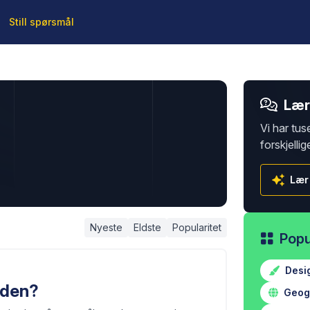
Still spørsmål
Lær 
Vi har tus
forskjellig
Lær
Nyeste
Eldste
Popularitet
Popu
Desi
rden?
Geogr