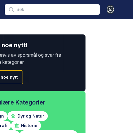
Open user m
noe nytt!
envis av spørsmål og svar fra
e kategorier.
 noe nytt
lære Kategorier
gn
Dyr og Natur
afi
Historie