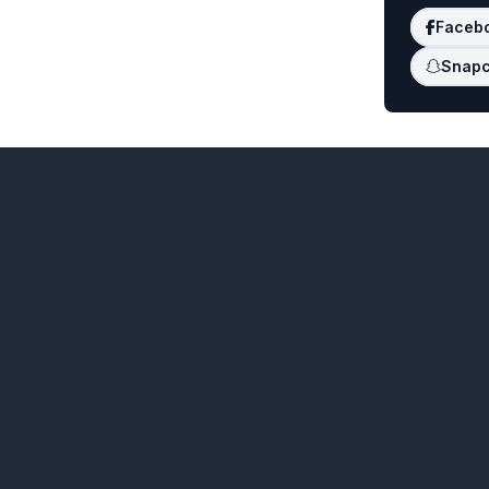
Faceb
Snapc