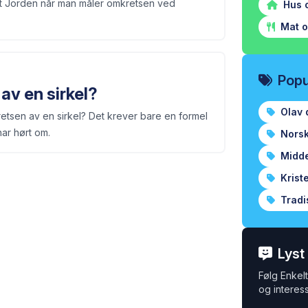
dt Jorden når man måler omkretsen ved
Hus 
Mat o
Popu
av en sirkel?
Olav 
etsen av en sirkel? Det krever bare en formel
ar hørt om.
Norsk
Midde
Krist
Tradi
Lyst
Følg Enkelt 
og interess