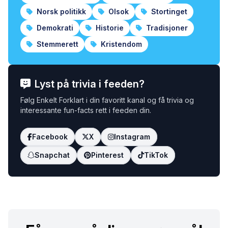
Norsk politikk
Olsok
Stortinget
Demokrati
Historie
Tradisjoner
Stemmerett
Kristendom
Lyst på trivia i feeden?
Følg Enkelt Forklart i din favoritt kanal og få trivia og
interessante fun-facts rett i feeden din.
Facebook
X
Instagram
Snapchat
Pinterest
TikTok