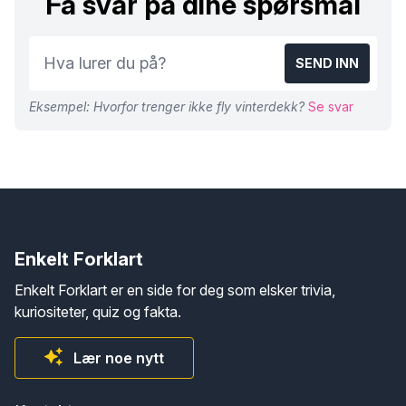
Få svar på dine spørsmål
SEND INN
Eksempel: Hvorfor trenger ikke fly vinterdekk?
Se svar
Enkelt Forklart
Enkelt Forklart er en side for deg som elsker trivia,
kuriositeter, quiz og fakta.
Lær noe nytt