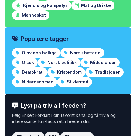
Kjendis og Rampelys
Mat og Drikke
Mennesket
Populære tagger
Olav den hellige
Norsk historie
Olsok
Norsk politikk
Middelalder
Demokrati
Kristendom
Tradisjoner
Nidarosdomen
Stiklestad
Lyst på trivia i feeden?
Følg Enkelt Forklart i din favoritt kanal og få trivia og
interessante fun-facts rett i feeden din.