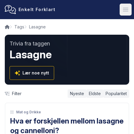
Enkelt Forklart
Ope
Tags
Lasagne
Trivia fra taggen
Lasagne
Lær noe nytt
Filter
Nyeste
Eldste
Popularitet
Mat og Drikke
Hva er forskjellen mellom lasagne
og cannelloni?