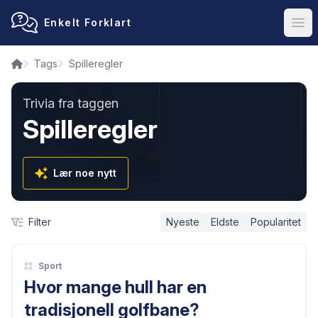
Enkelt Forklart
Ope
Tags
Spilleregler
Trivia fra taggen
Spilleregler
Lær noe nytt
Filter
Nyeste
Eldste
Popularitet
Sport
Hvor mange hull har en
tradisjonell golfbane?