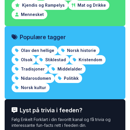
Kjendis og Rampelys
Mat og Drikke
Mennesket
Populære tagger
Olav den hellige
Norsk historie
Olsok
Stiklestad
Kristendom
Tradisjoner
Middelalder
Nidarosdomen
Politikk
Norsk kultur
Lyst på trivia i feeden?
Følg Enkelt Forklart i din favoritt kanal og få trivia og
interessante fun-facts rett i feeden din.