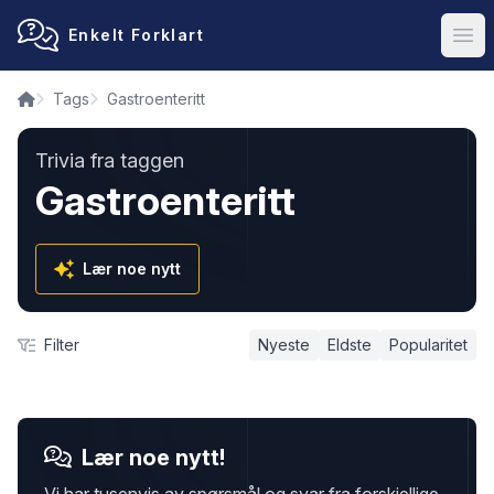
Enkelt Forklart
Ope
Tags
Gastroenteritt
Trivia fra taggen
Gastroenteritt
Lær noe nytt
Filter
Nyeste
Eldste
Popularitet
Lær noe nytt!