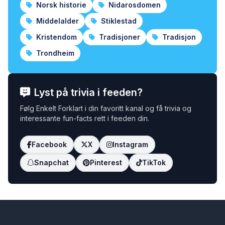
Norsk historie
Nidarosdomen
Middelalder
Stiklestad
Kristendom
Tradisjoner
Tradisjon
Trondheim
Lyst på trivia i feeden?
Følg Enkelt Forklart i din favoritt kanal og få trivia og
interessante fun-facts rett i feeden din.
Facebook
X
Instagram
Snapchat
Pinterest
TikTok