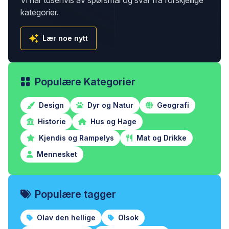
Vi har tusenvis av spørsmål og svar fra forskjellige
kategorier.
Lær noe nytt
Populære Kategorier
Design
Dyr og Natur
Geografi
Historie
Hus og Hage
Kjendis og Rampelys
Mat og Drikke
Mennesket
Populære tagger
Olav den hellige
Olsok