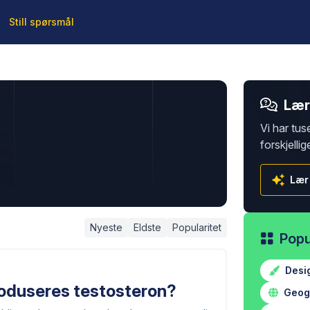
Still spørsmål
Lær 
Vi har tus
forskjellig
Lær
Nyeste
Eldste
Popularitet
Popu
Desi
roduseres testosteron?
Geogr