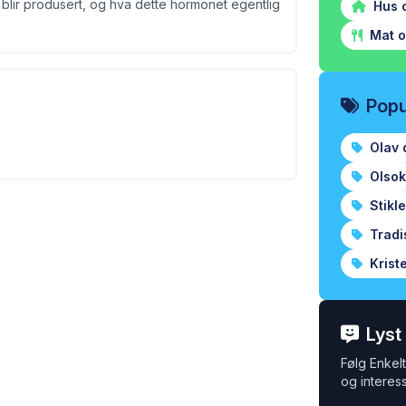
blir produsert, og hva dette hormonet egentlig
Hus 
Mat o
Popu
Olav 
Olsok
Stikl
Tradi
Krist
Lyst
Følg Enkelt 
og interess