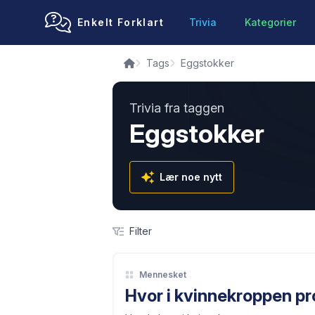
Enkelt Forklart
Trivia
Kategorier
Tags
Eggstokker
Trivia fra taggen
Eggstokker
Lær noe nytt
Filter
Mennesket
Hvor i kvinnekroppen p