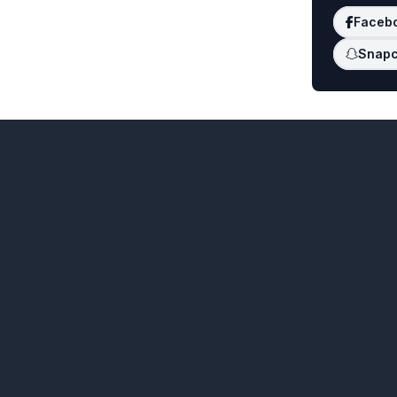
Faceb
Snapc