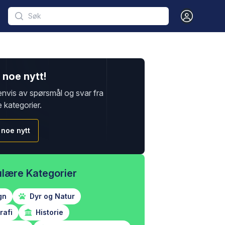
Open user m
noe nytt!
envis av spørsmål og svar fra
e kategorier.
 noe nytt
lære Kategorier
gn
Dyr og Natur
afi
Historie