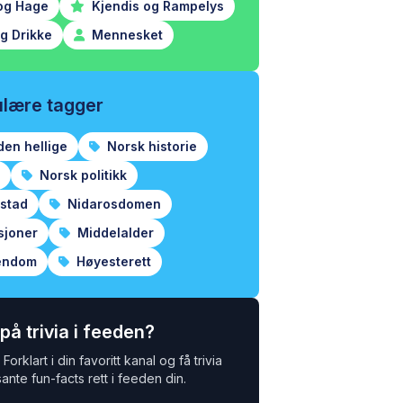
og Hage
Kjendis og Rampelys
g Drikke
Mennesket
lære tagger
den hellige
Norsk historie
Norsk politikk
estad
Nidarosdomen
sjoner
Middelalder
endom
Høyesterett
 på trivia i feeden?
Forklart i din favoritt kanal og få trivia
ante fun-facts rett i feeden din.