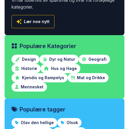
Vi har tusenvis av spørsmål og svar fra forskjellige
kategorier.
Lær noe nytt
Populære Kategorier
Design
Dyr og Natur
Geografi
Historie
Hus og Hage
Kjendis og Rampelys
Mat og Drikke
Mennesket
Populære tagger
Olav den hellige
Olsok