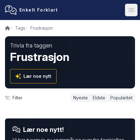
Enkelt Forklart
Ope
Tags
Frustrasjon
Trivia fra taggen
Frustrasjon
Lær noe nytt
Filter
Nyeste
Eldste
Popularitet
Lær noe nytt!